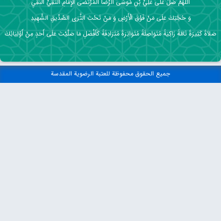
اللَّهُمَّ صَلِّ عَلَى عَلِيِّ بْنِ مُوسَى الرِّضَا الْمُرْتَضَى الْإِمَامِ التَّقِيِّ النَّقِيِ
وَ حُجَّتِكَ عَلَى مَنْ فَوْقَ الْأَرْضِ وَ مَنْ تَحْتَ الثَّرَى الصِّدِّيقِ الشَّهِيدِ
صَلاَةً كَثِيرَةً تَامَّةً زَاكِيَةً مُتَوَاصِلَةً مُتَوَاتِرَةً مُتَرَادِفَةً كَأَفْضَلِ مَا صَلَّيْتَ عَلَى أَحَدٍ مِنْ أَوْلِيَائِكَ
جميع الحقوق محفوظة للعتبة الرضوية المقدسة