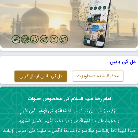
دل کی باتیں
محفوظ شدہ دستاویزات
دل کی باتیں ارسال کریں
امام رضا علیہ السلام کی مخصوص صلوات
اللَّهُمَّ صَلِّ عَلَى عَلِيِّ بْنِ مُوسَى الرِّضَا الْمُرْتَضَى الْإِمَامِ التَّقِيِّ النَّقِيِ
وَ حُجَّتِكَ عَلَى مَنْ فَوْقَ الْأَرْضِ وَ مَنْ تَحْتَ الثَّرَى الصِّدِّيقِ الشَّهِيدِ
صَلاَةً كَثِيرَةً تَامَّةً زَاكِيَةً مُتَوَاصِلَةً مُتَوَاتِرَةً مُتَرَادِفَةً كَأَفْضَلِ مَا صَلَّيْتَ عَلَى أَحَدٍ مِنْ أَوْلِيَائِكَ