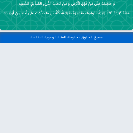
وَ حُجَّتِكَ عَلَى مَنْ فَوْقَ الْأَرْضِ وَ مَنْ تَحْتَ الثَّرَى الصِّدِّيقِ الشَّهِيدِ
صَلاَةً كَثِيرَةً تَامَّةً زَاكِيَةً مُتَوَاصِلَةً مُتَوَاتِرَةً مُتَرَادِفَةً كَأَفْضَلِ مَا صَلَّيْتَ عَلَى أَحَدٍ مِنْ أَوْلِيَائِكَ
جميع الحقوق محفوظة للعتبة الرضوية المقدسة