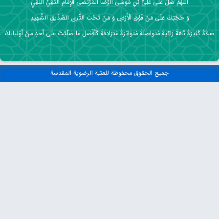
اللَّهُمَّ صَلِّ عَلَى عَلِيِّ بْنِ مُوسَى الرِّضَا الْمُرْتَضَى الْإِمَامِ التَّقِيِّ النَّقِيِ
وَ حُجَّتِكَ عَلَى مَنْ فَوْقَ الْأَرْضِ وَ مَنْ تَحْتَ الثَّرَى الصِّدِّيقِ الشَّهِيدِ
صَلاَةً كَثِيرَةً تَامَّةً زَاكِيَةً مُتَوَاصِلَةً مُتَوَاتِرَةً مُتَرَادِفَةً كَأَفْضَلِ مَا صَلَّيْتَ عَلَى أَحَدٍ مِنْ أَوْلِيَائِكَ
جميع الحقوق محفوظة للعتبة الرضوية المقدسة