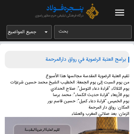
بحث
جميع المواضيع
برامج العتبة الرضویة في رواق دارالمرحمة
تقیم العتبة الرضویة المقدسة مجالسها هذا الأسبوع
من یوم السبت إلى یوم الجمعة: الخطيب الشیخ محمد حسین شرعیّات
یوم الثلاثاء "قراءة دعاء التوسل": صلاح الحدادي
یوم الأربعاء "قراءة حدیث الكساء": محمد برسا
یوم الخميس "قراءة دعاء كميل": حسین قاسم بور
المكان: رواق دار المرحمة
الزمان: بعد صلاتي المغرب والعشاء