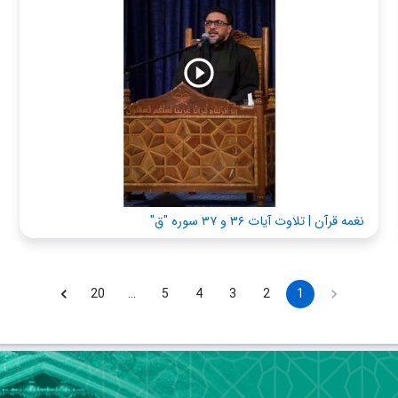
نغمه قرآن | تلاوت آیات ۳۶ و ۳۷ سوره "ق"
20
…
5
4
3
2
1