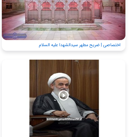
اختصاصی | ضریح مطهر سیدالشهدا علیه السلام