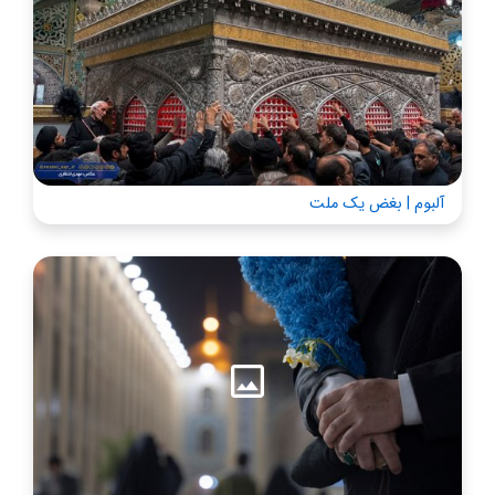
آلبوم | بغض یک ملت