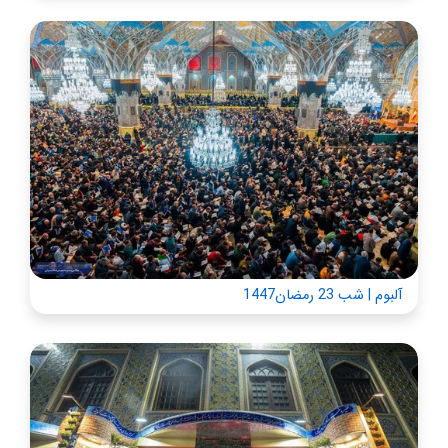
آلبوم | شب 23 رمضان1447