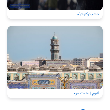
خادم درگاهِ تواَم
آلبوم | ساعت حرم