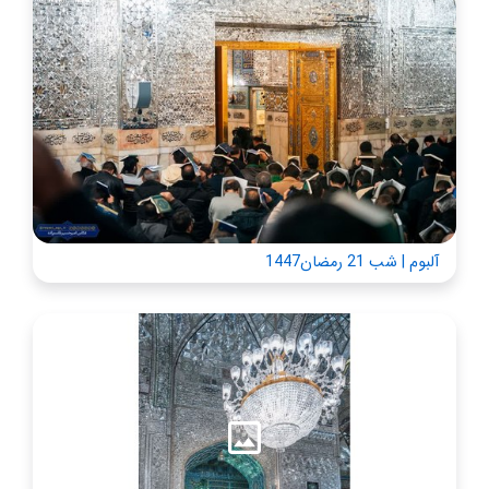
آلبوم | شب 21 رمضان1447