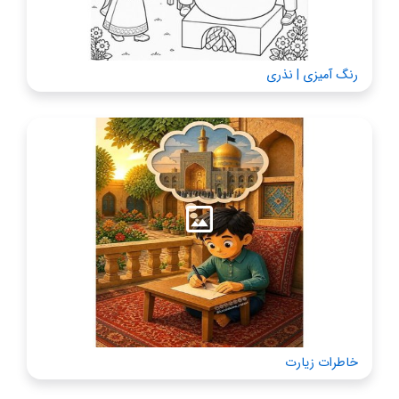
رنگ آمیزی | نذری
خاطرات زیارت