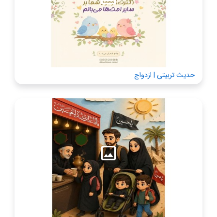
حدیث تربیتی | ازدواج