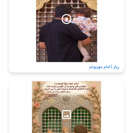
ریلز | امام‌ِ مهربونم