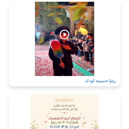
ریلز| حسینیه کودک