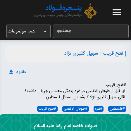
جستجو
همه موضوعات
فتح قریب - سهیل کثیری نژاد
دانلود
#فتح_قریب
آیا قبل از طوفان الاقصی در غزه زندگی معمولی جریان داشته؟
آقای سهیل کثیری نژاد کارشناس مسائل فلسطین
#
فلسطین
#
غزه
#
طوفان الاقصی
#
فتح قریب
صلوات خاصه امام رضا علیه السلام