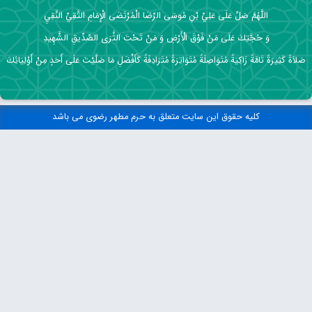
اللَّهُمَّ صَلِّ عَلَى عَلِيِّ بْنِ مُوسَى الرِّضَا الْمُرْتَضَى الْإِمَامِ التَّقِيِّ النَّقِيِ
وَ حُجَّتِكَ عَلَى مَنْ فَوْقَ الْأَرْضِ وَ مَنْ تَحْتَ الثَّرَى الصِّدِّيقِ الشَّهِيدِ
صَلاَةً كَثِيرَةً تَامَّةً زَاكِيَةً مُتَوَاصِلَةً مُتَوَاتِرَةً مُتَرَادِفَةً كَأَفْضَلِ مَا صَلَّيْتَ عَلَى أَحَدٍ مِنْ أَوْلِيَائِكَ
کلیه حقوق این سایت متعلق به حرم مطهر رضوی می باشد