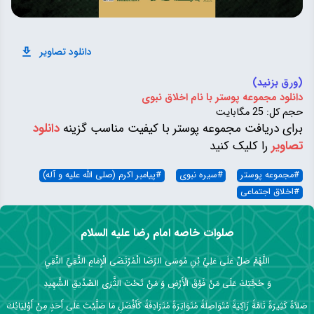
دانلود تصاویر
(ورق بزنید)
دانلود مجموعه پوستر با نام اخلاق نبوی
حجم کل: 25 مگابایت
برای دریافت مجموعه پوستر با کیفیت مناسب گزینه
دانلود
تصاویر
را کلیک کنید
#
مجموعه پوستر
#
سیره نبوی
#
پیامبر اکرم (صلی الله علیه و آله)
#
اخلاق اجتماعی
صلوات خاصه امام رضا علیه السلام
اللَّهُمَّ صَلِّ عَلَى عَلِيِّ بْنِ مُوسَى الرِّضَا الْمُرْتَضَى الْإِمَامِ التَّقِيِّ النَّقِيِ
وَ حُجَّتِكَ عَلَى مَنْ فَوْقَ الْأَرْضِ وَ مَنْ تَحْتَ الثَّرَى الصِّدِّيقِ الشَّهِيدِ
صَلاَةً كَثِيرَةً تَامَّةً زَاكِيَةً مُتَوَاصِلَةً مُتَوَاتِرَةً مُتَرَادِفَةً كَأَفْضَلِ مَا صَلَّيْتَ عَلَى أَحَدٍ مِنْ أَوْلِيَائِكَ