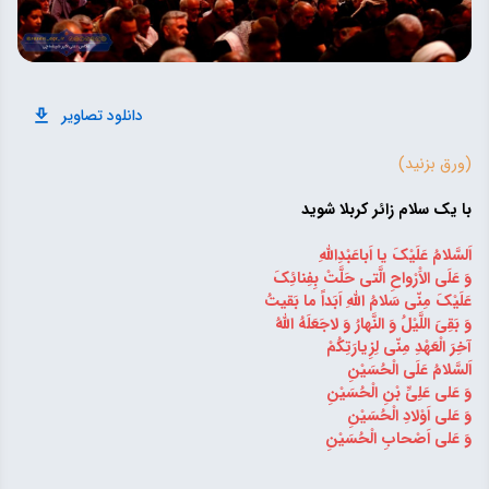
دانلود تصاویر
(ورق بزنید)
با یک‌‌ سلام زائر کربلا شوید
اَلسَّلامُ عَلَیْکَ یا اَباعَبْدِاللهِ
وَ عَلَى الاَْرْواحِ الَّتى حَلَّتْ بِفِنائِکَ
عَلَیْکَ مِنّى سَلامُ اللهِ اَبَداً ما بَقیتُ
وَ بَقِىَ اللَّیْلُ وَ النَّهارُ وَ لاجَعَلَهُ اللهُ
آخِرَ الْعَهْدِ مِنّى لِزِیارَتِکُمْ ⁣
اَلسَّلامُ عَلَى الْحُسَیْنِ ⁣
وَ عَلى عَلِىِّ بْنِ الْحُسَیْنِ ⁣
وَ عَلى اَوْلادِ الْحُسَیْنِ ⁣
وَ عَلى اَصْحابِ الْحُسَیْنِ