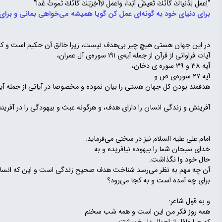
“اِعمَل لِدُنياكَ كَأَنَّكَ تَعيشُ أبَدا، وَاعمَل لاِآخِرَتِكَ كَأَنَّكَ تَموتُ غَدا”
برای دنیای خود به گونه‌ای عمل کن گویا همیشه می‌خواهی بمانی و برای
در این جهان هستی هیچ چیز بی‌هدف نیست، زیرا خالق آن حکیم است و کار ع
آیات فراوانی از قرآن از جمله آیە‌ی ۱۹۱ سورە‌ی آل عمران،
آیە ۳۸ و ۳۹ سورە ی دخان،
آیە ۲۷ سورە‌ی ص و ...
هدفمند بودن کل جهان هستی را بیان نموده و مخصوصا در آیاتی از جمله آیە ۱۱۵ سورە‌ی مؤمنون و آیە ۲ سورە‌ی ملک 
آفرینش و زندگی انسان را دارای هدف، و هرگونه عبث و بیهودگی را در آفرین
امام علی علیه السلام نیز در سخنی می‌فرماید:
خدای سبحان شما را بیهوده نیافریده و به
حال خود وا نگذاشت.
آن چه مهم به نظر می‌رسد شناخت هدف صحیح زندگی است و این که انسان
برای چه آمده است و به کجا می‌رود؟
و به قول شاعر:
همه روز فکر من این است و همه شب سخنم