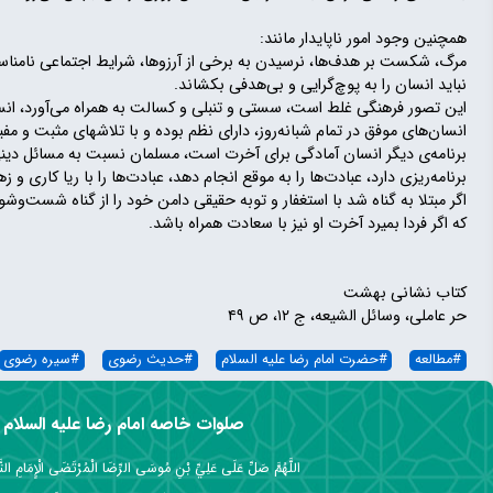
همچنین وجود امور ناپایدار مانند:
مرگ، شکست بر هدف‌ها، نرسیدن به برخی از آرزوها، شرایط اجتماعی نامناس
نباید انسان را به پوچ‌گرایی و بی‌هدفی بکشاند.
این تصور فرهنگی غلط است، سستی و تنبلی و کسالت به همراه می‌آورد، 
انسان‌های موفق در تمام شبانه‌روز، دارای نظم بوده و با تلاشهای مثبت و 
برنامە‌ی دیگر انسان آمادگی برای آخرت است، مسلمان نسبت به مسائل دینی
برنامه‌ریزی دارد، عبادت‌ها را به موقع انجام دهد، عبادت‌ها را با ریا کاری و 
اگر مبتلا به گناه شد با استغفار و توبه حقیقی دامن خود را از گناه شست‌وش
که اگر فردا بمیرد آخرت او نیز با سعادت همراه باشد.
کتاب نشانی بهشت
حر عاملی، وسائل الشیعه، ج ۱۲، ص ۴۹
#
مطالعه
#
حضرت امام رضا علیه السلام
#
حدیث رضوی
#
سیره رضوی
صلوات خاصه امام رضا علیه السلام
اللَّهُمَّ صَلِّ عَلَى عَلِيِّ بْنِ مُوسَى الرِّضَا الْمُرْتَضَى الْإِمَامِ التَّق