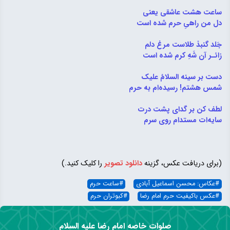
ساعت هشت عاشقی یعنی
دل من راهیِ حرم شده است
جَلد گنبدْ طلاست مرغ دلم
زائـر آن شَهِ کرم شده است
دست بر سینه السلامُ علیک
شمس هشتم! رسیده‌ام به حرم
لطف کن بر گدای پشت درت
سایه‌ات مستدام روی سرم
(برای دریافت عکس، گزینه
دانلود تصویر
را کلیک کنید.)
#
عکاس: محسن اسماعیل آبادی
#
ساعت حرم
#
عکس باکیفیت حرم امام رضا
#
کبوتران حرم
صلوات خاصه امام رضا علیه السلام