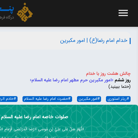
خدام امام رضا(ع) | امور مکبرین
چالش هشت روز با خدام
روز ششم
«امور مکبرین حرم مطهر امام رضا علیه السلام»
(حتما ببینید)
#
ریلز استوری
#
امور مکبرین
#
حضرت امام رضا علیه السلام
#
خادم الرض
صلوات خاصه امام رضا علیه السلام
اللَّهُمَّ صَلِّ عَلَى عَلِيِّ بْنِ مُوسَى الرِّضَا الْمُرْتَضَى الْإِمَامِ التَّق