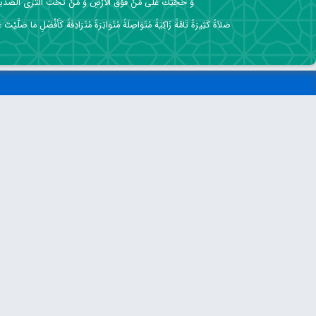
وَ حُجَّتِكَ عَلَى مَنْ فَوْقَ الْأَرْضِ وَ مَنْ تَحْتَ الثَّرَى الصِّدِّي
صَلاَةً كَثِيرَةً تَامَّةً زَاكِيَةً مُتَوَاصِلَةً مُتَوَاتِرَةً مُتَرَادِفَةً كَأَفْضَلِ مَا صَلَّيْتَ