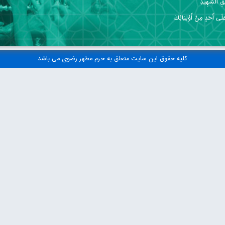
قِ الشَّهِيدِ
 عَلَى أَحَدٍ مِنْ أَوْلِيَائِكَ
کلیه حقوق این سایت متعلق به حرم مطهر رضوی می باشد