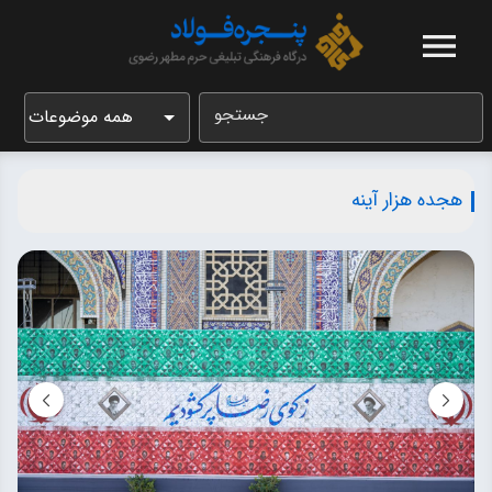
جستجو
همه موضوعات
هجده هزار آینه