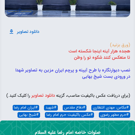
دانلود تصاویر
(ورق بزنید)
هجده هزار آینه اینجا شکسته است
تا منعکس کنند شکوه تو را وطن
نصب دیوارنگاره با طرح آیینه و پرچم ایران مزین به تصاویر شهدا
در ورودی بست شیخ بهایی
(برای دریافت عکس باکیفیت مناسب، گزینه
دانلود تصاویر
را کلیک کنید.)
#
عکاس: مهدی انتظاری
#
دفاع مقدس
#
شهید
#
ایران امام رضا
#
حرم مطهر رضوی
#
عکس باکیفیت حرم امام رضا
#
شیخ بهایی
صلوات خاصه امام رضا علیه السلام