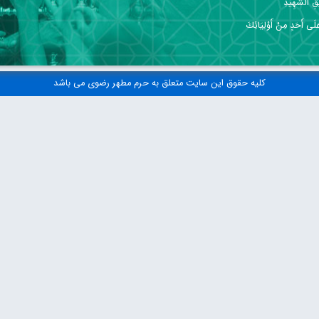
قِ الشَّهِيدِ
 عَلَى أَحَدٍ مِنْ أَوْلِيَائِكَ
کلیه حقوق این سایت متعلق به حرم مطهر رضوی می باشد