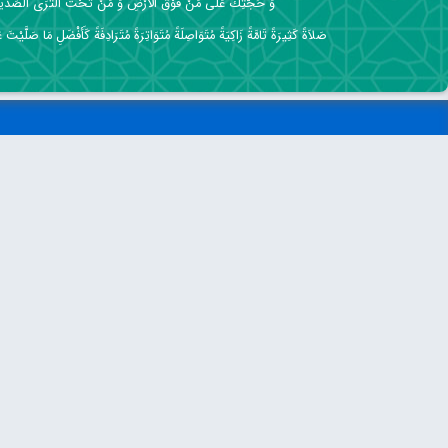
وَ حُجَّتِكَ عَلَى مَنْ فَوْقَ الْأَرْضِ وَ مَنْ تَحْتَ الثَّرَى الصِّدِّي
صَلاَةً كَثِيرَةً تَامَّةً زَاكِيَةً مُتَوَاصِلَةً مُتَوَاتِرَةً مُتَرَادِفَةً كَأَفْضَلِ مَا صَلَّيْتَ