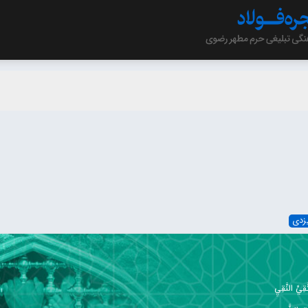
زدی
ِيِّ النَّقِيِ