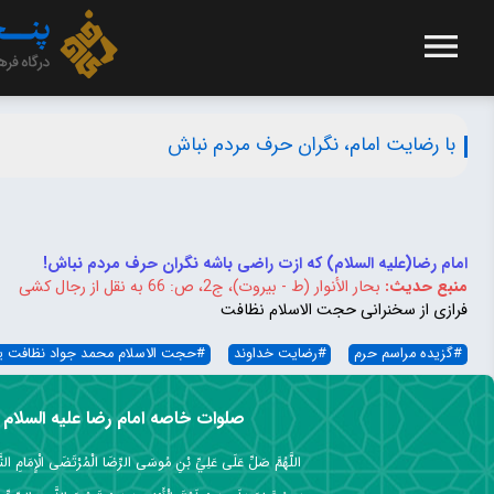
با رضایت امام، نگران حرف مردم نباش
امام رضا(علیه السلام) که ازت راضی باشه نگران حرف مردم نباش!
منبع حدیث:
بحار الأنوار (ط - بيروت)، ج‏2، ص: 66 به نقل از رجال کشی
فرازی از سخنرانی حجت الاسلام نظافت
#
گزیده مراسم حرم
#
رضایت خداوند
#
حجت الاسلام محمد جواد نظافت ی
صلوات خاصه امام رضا علیه السلام
اللَّهُمَّ صَلِّ عَلَى عَلِيِّ بْنِ مُوسَى الرِّضَا الْمُرْتَضَى الْإِمَامِ التَّق