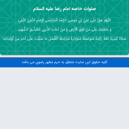
صلوات خاصه امام رضا علیه السلام
اللَّهُمَّ صَلِّ عَلَى عَلِيِّ بْنِ مُوسَى الرِّضَا الْمُرْتَضَى الْإِمَامِ التَّقِيِّ النَّقِيِ
وَ حُجَّتِكَ عَلَى مَنْ فَوْقَ الْأَرْضِ وَ مَنْ تَحْتَ الثَّرَى الصِّدِّيقِ الشَّهِيدِ
صَلاَةً كَثِيرَةً تَامَّةً زَاكِيَةً مُتَوَاصِلَةً مُتَوَاتِرَةً مُتَرَادِفَةً كَأَفْضَلِ مَا صَلَّيْتَ عَلَى أَحَدٍ مِنْ أَوْلِيَائِكَ
کلیه حقوق این سایت متعلق به حرم مطهر رضوی می باشد