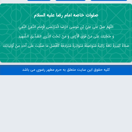
صلوات خاصه امام رضا علیه السلام
اللَّهُمَّ صَلِّ عَلَى عَلِيِّ بْنِ مُوسَى الرِّضَا الْمُرْتَضَى الْإِمَامِ التَّقِيِّ النَّقِيِ
وَ حُجَّتِكَ عَلَى مَنْ فَوْقَ الْأَرْضِ وَ مَنْ تَحْتَ الثَّرَى الصِّدِّيقِ الشَّهِيدِ
صَلاَةً كَثِيرَةً تَامَّةً زَاكِيَةً مُتَوَاصِلَةً مُتَوَاتِرَةً مُتَرَادِفَةً كَأَفْضَلِ مَا صَلَّيْتَ عَلَى أَحَدٍ مِنْ أَوْلِيَائِكَ
کلیه حقوق این سایت متعلق به حرم مطهر رضوی می باشد