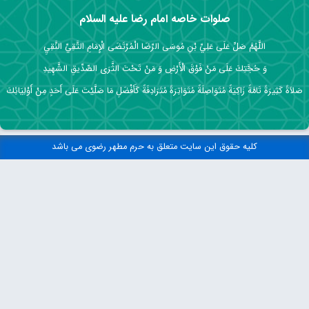
صلوات خاصه امام رضا علیه السلام
اللَّهُمَّ صَلِّ عَلَى عَلِيِّ بْنِ مُوسَى الرِّضَا الْمُرْتَضَى الْإِمَامِ التَّقِيِّ النَّقِيِ
وَ حُجَّتِكَ عَلَى مَنْ فَوْقَ الْأَرْضِ وَ مَنْ تَحْتَ الثَّرَى الصِّدِّيقِ الشَّهِيدِ
صَلاَةً كَثِيرَةً تَامَّةً زَاكِيَةً مُتَوَاصِلَةً مُتَوَاتِرَةً مُتَرَادِفَةً كَأَفْضَلِ مَا صَلَّيْتَ عَلَى أَحَدٍ مِنْ أَوْلِيَائِكَ
کلیه حقوق این سایت متعلق به حرم مطهر رضوی می باشد