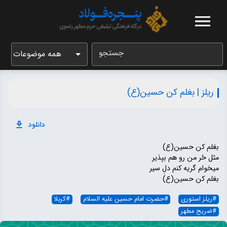
جستجو
همه موضوعات
ریلز | بغلم کن حسین(ع)
دانلود
بغلم کن حسین(ع)
مثل حُر من رو هم بپذیر
میخوام گریه کنم دلِ سیر
بغلم کن حسین(ع)
#
ریلز استوری
#
حضرت امام حسین علیه السلام
#
کربلا
#
ضریح مطهر