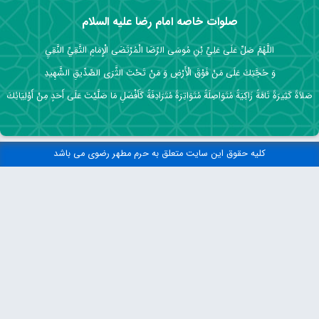
صلوات خاصه امام رضا علیه السلام
اللَّهُمَّ صَلِّ عَلَى عَلِيِّ بْنِ مُوسَى الرِّضَا الْمُرْتَضَى الْإِمَامِ التَّقِيِّ النَّقِيِ
وَ حُجَّتِكَ عَلَى مَنْ فَوْقَ الْأَرْضِ وَ مَنْ تَحْتَ الثَّرَى الصِّدِّيقِ الشَّهِيدِ
صَلاَةً كَثِيرَةً تَامَّةً زَاكِيَةً مُتَوَاصِلَةً مُتَوَاتِرَةً مُتَرَادِفَةً كَأَفْضَلِ مَا صَلَّيْتَ عَلَى أَحَدٍ مِنْ أَوْلِيَائِكَ
کلیه حقوق این سایت متعلق به حرم مطهر رضوی می باشد