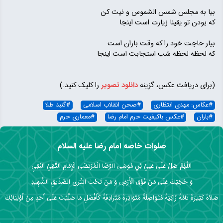
بیا به مجلس شمس الشموس و نیت کن
که بودن تو یقینا زیارت است اینجا
بیار حاجت خود را که وقت باران است
که لحظه لحظه شب استجابت است اینجا
(برای دریافت عکس، گزینه
دانلود تصویر
را کلیک کنید.)
#
عکاس: مهدی انتظاری
#
صحن انقلاب اسلامی
#
گنبد طلا
#
باران
#
عکس باکیفیت حرم امام رضا
#
معماری حرم
صلوات خاصه امام رضا علیه السلام
اللَّهُمَّ صَلِّ عَلَى عَلِيِّ بْنِ مُوسَى الرِّضَا الْمُرْتَضَى الْإِمَامِ التَّقِيِّ النَّقِيِ
وَ حُجَّتِكَ عَلَى مَنْ فَوْقَ الْأَرْضِ وَ مَنْ تَحْتَ الثَّرَى الصِّدِّيقِ الشَّهِيدِ
صَلاَةً كَثِيرَةً تَامَّةً زَاكِيَةً مُتَوَاصِلَةً مُتَوَاتِرَةً مُتَرَادِفَةً كَأَفْضَلِ مَا صَلَّيْتَ عَلَى أَحَدٍ مِنْ أَوْلِيَائِكَ