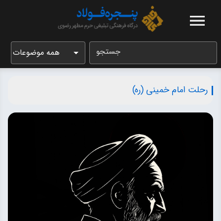
جستجو
همه موضوعات
رحلت امام خمینی (ره)