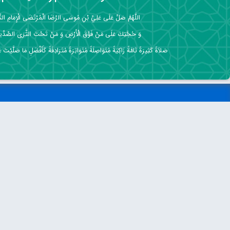
اللَّهُمَّ صَلِّ عَلَى عَلِيِّ بْنِ مُوسَى الرِّضَا الْمُرْتَضَى الْإِمَامِ التَّق
وَ حُجَّتِكَ عَلَى مَنْ فَوْقَ الْأَرْضِ وَ مَنْ تَحْتَ الثَّرَى الصِّدِّي
صَلاَةً كَثِيرَةً تَامَّةً زَاكِيَةً مُتَوَاصِلَةً مُتَوَاتِرَةً مُتَرَادِفَةً كَأَفْضَلِ مَا صَلَّيْتَ