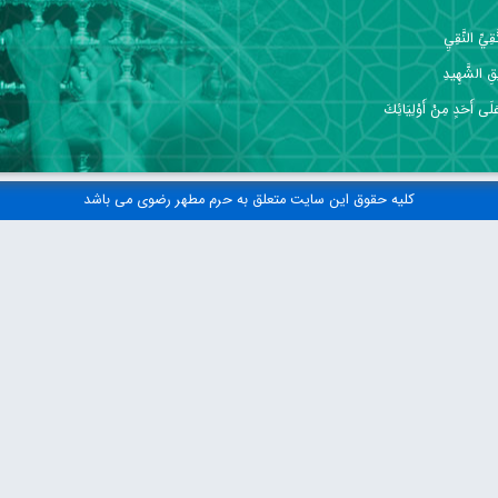
ِيِّ النَّقِيِ
قِ الشَّهِيدِ
 عَلَى أَحَدٍ مِنْ أَوْلِيَائِكَ
کلیه حقوق این سایت متعلق به حرم مطهر رضوی می باشد