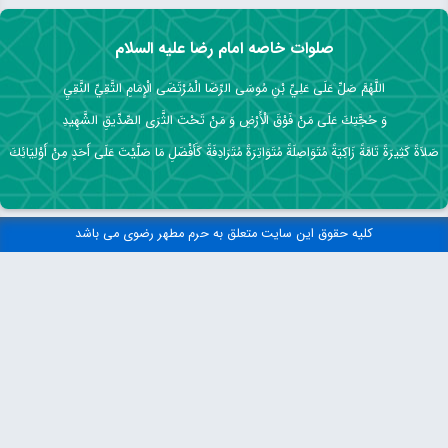
صلوات خاصه امام رضا علیه السلام
اللَّهُمَّ صَلِّ عَلَى عَلِيِّ بْنِ مُوسَى الرِّضَا الْمُرْتَضَى الْإِمَامِ التَّقِيِّ النَّقِيِ
وَ حُجَّتِكَ عَلَى مَنْ فَوْقَ الْأَرْضِ وَ مَنْ تَحْتَ الثَّرَى الصِّدِّيقِ الشَّهِيدِ
صَلاَةً كَثِيرَةً تَامَّةً زَاكِيَةً مُتَوَاصِلَةً مُتَوَاتِرَةً مُتَرَادِفَةً كَأَفْضَلِ مَا صَلَّيْتَ عَلَى أَحَدٍ مِنْ أَوْلِيَائِكَ
کلیه حقوق این سایت متعلق به حرم مطهر رضوی می باشد