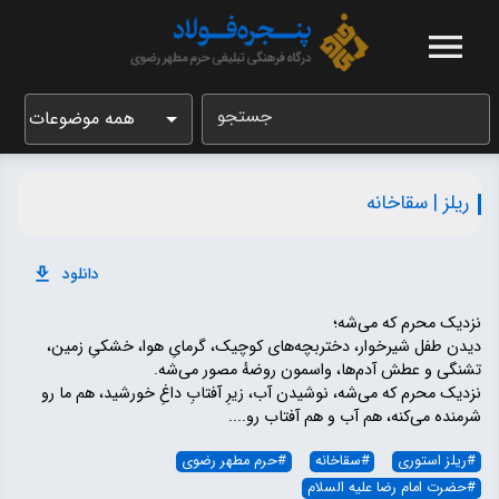
جستجو
همه موضوعات
ریلز | سقاخانه
دانلود
نزدیک محرم که می‌شه؛
دیدن طفل شیرخوار، دختربچه‌های کوچیک، گرمایِ هوا، خشکیِ زمین،
تشنگی و عطش آدم‌ها، واسمون روضهٔ مصور می‌شه.
نزدیک محرم که می‌شه، نوشیدن آب، زیرِ آفتابِ داغِ خورشید، هم ما رو
شرمنده می‌کنه، هم آب و هم آفتاب رو....
#
ریلز استوری
#
سقاخانه
#
حرم مطهر رضوی
#
حضرت امام رضا علیه السلام