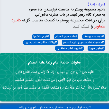
(ورق بزنید)
دانلود مجموعه پوستر به مناسبت فرارسیدن ماه محرم
به همراه کلام رهبر شهید در باب معارف عاشورایی
برای دریافت مجموعه پوستر با کیفیت مناسب گزینه
دانلود
تصاویر
را کلیک کنید
#
مجموعه پوستر
#
ماه محرم الحرام
#
قیام عاشورا
#
حضرت امام حسین علیه السلام
#
بیانات مقام معظم رهبری
#
رهبر شهید
#
شهید امام خامنه ای
صلوات خاصه امام رضا علیه السلام
اللَّهُمَّ صَلِّ عَلَى عَلِيِّ بْنِ مُوسَى الرِّضَا الْمُرْتَضَى الْإِمَامِ التَّقِيِّ النَّقِيِ
وَ حُجَّتِكَ عَلَى مَنْ فَوْقَ الْأَرْضِ وَ مَنْ تَحْتَ الثَّرَى الصِّدِّيقِ الشَّهِيدِ
صَلاَةً كَثِيرَةً تَامَّةً زَاكِيَةً مُتَوَاصِلَةً مُتَوَاتِرَةً مُتَرَادِفَةً كَأَفْضَلِ مَا صَلَّيْتَ عَلَى أَحَدٍ مِنْ أَوْلِيَائِكَ
کلیه حقوق این سایت متعلق به حرم مطهر رضوی می باشد