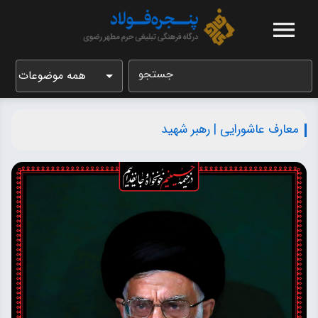
جستجو
همه موضوعات
معارف عاشورایی | رهبر شهید