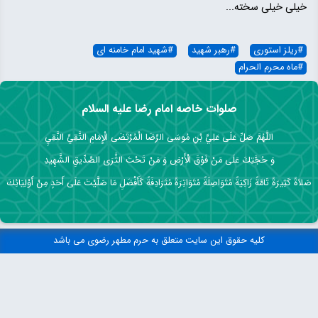
خیلی خیلی سخته...
#
ریلز استوری
#
رهبر شهید
#
شهید امام خامنه ای
#
ماه محرم الحرام
صلوات خاصه امام رضا علیه السلام
اللَّهُمَّ صَلِّ عَلَى عَلِيِّ بْنِ مُوسَى الرِّضَا الْمُرْتَضَى الْإِمَامِ التَّقِيِّ النَّقِيِ
وَ حُجَّتِكَ عَلَى مَنْ فَوْقَ الْأَرْضِ وَ مَنْ تَحْتَ الثَّرَى الصِّدِّيقِ الشَّهِيدِ
صَلاَةً كَثِيرَةً تَامَّةً زَاكِيَةً مُتَوَاصِلَةً مُتَوَاتِرَةً مُتَرَادِفَةً كَأَفْضَلِ مَا صَلَّيْتَ عَلَى أَحَدٍ مِنْ أَوْلِيَائِكَ
کلیه حقوق این سایت متعلق به حرم مطهر رضوی می باشد