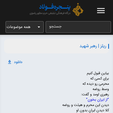
جستجو
همه موضوعات
ریلز | رهبر شهید
دانلود
بیاین قبول کنیم
برای کسی که
محرمی رو دیده که
وسط روضه
رهبری اومد و گفت:
"از ایران بخون"
دیدن این محرم و هیئت و روضه
کلا دیدن ایرانِ بدون او