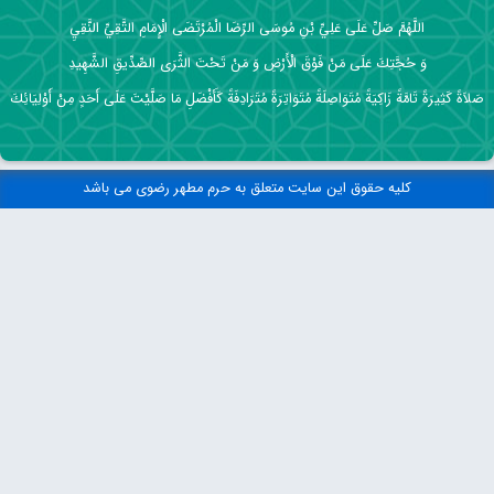
اللَّهُمَّ صَلِّ عَلَى عَلِيِّ بْنِ مُوسَى الرِّضَا الْمُرْتَضَى الْإِمَامِ التَّقِيِّ النَّقِيِ
وَ حُجَّتِكَ عَلَى مَنْ فَوْقَ الْأَرْضِ وَ مَنْ تَحْتَ الثَّرَى الصِّدِّيقِ الشَّهِيدِ
صَلاَةً كَثِيرَةً تَامَّةً زَاكِيَةً مُتَوَاصِلَةً مُتَوَاتِرَةً مُتَرَادِفَةً كَأَفْضَلِ مَا صَلَّيْتَ عَلَى أَحَدٍ مِنْ أَوْلِيَائِكَ
کلیه حقوق این سایت متعلق به حرم مطهر رضوی می باشد