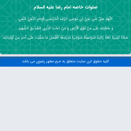
صلوات خاصه امام رضا علیه السلام
اللَّهُمَّ صَلِّ عَلَى عَلِيِّ بْنِ مُوسَى الرِّضَا الْمُرْتَضَى الْإِمَامِ التَّقِيِّ النَّقِيِ
وَ حُجَّتِكَ عَلَى مَنْ فَوْقَ الْأَرْضِ وَ مَنْ تَحْتَ الثَّرَى الصِّدِّيقِ الشَّهِيدِ
صَلاَةً كَثِيرَةً تَامَّةً زَاكِيَةً مُتَوَاصِلَةً مُتَوَاتِرَةً مُتَرَادِفَةً كَأَفْضَلِ مَا صَلَّيْتَ عَلَى أَحَدٍ مِنْ أَوْلِيَائِكَ
کلیه حقوق این سایت متعلق به حرم مطهر رضوی می باشد