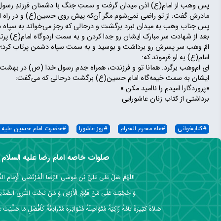
پس وهب از امام(ع) اذن میدان گرفت و سمتِ جنگ با دشمنان فرزندِ رسول
مادرش گفت: از تو راضی نمی‌شوم مگر آن‌که پیش روی حسین(ع) و در راه 
پس جناب وهب به میدان نبرد برگشت و درحالی که رجز می‌خواند به سپاه دش
بعد از شهادت سر مبارک ایشان رو جدا کردن و به سمت اردوگاه امام(ع) پر
امّ وهب سر پسرش رو برداشت و بوسید و به سمت سپاه دشمن پرتاب کرد؛ بل
امام(ع) به او فرموند که:
ای ام‌وهب برگرد. همانا تو و فرزندت، همراه جدم رسول خدا (ص) در بهشت خ
ایشان به سمت خیمه‌گاه امام حسین(ع) برگشت درحالی که می‌گفت:
«پروردگارا امیدم را ناامید مکن.»
برداشتی از کتاب زنان عاشورایی
#
کتابخوانی
#
ماه محرم الحرام
#
روز عاشورا
#
حضرت امام حسین علیه ا
صلوات خاصه امام رضا علیه السلام
اللَّهُمَّ صَلِّ عَلَى عَلِيِّ بْنِ مُوسَى الرِّضَا الْمُرْتَضَى الْإِمَامِ التَّق
وَ حُجَّتِكَ عَلَى مَنْ فَوْقَ الْأَرْضِ وَ مَنْ تَحْتَ الثَّرَى الصِّدِّي
صَلاَةً كَثِيرَةً تَامَّةً زَاكِيَةً مُتَوَاصِلَةً مُتَوَاتِرَةً مُتَرَادِفَةً كَأَفْضَلِ مَا صَلَّيْتَ