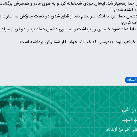
 خدا رهسپار شد. ایشان نبردی شجاعانه کرد و به سوی مادر و همسرش برگشت و
او کشته شوی.
من حمله برد تا اینکه سرانجام بعد از قطع شدن دو دست مبارکش به اسارت در
تاب کردن.
افاصله عمود خیمه‌ای رو برداشت و به سوی دشمن حمله برد و دو تن از سپاه
واهید بود؛ به‌درستی که خداوند جهاد را از شما زنان برداشته است
لسلام
ِيِّ النَّقِيِ
قِ الشَّهِيدِ
 عَلَى أَحَدٍ مِنْ أَوْلِيَائِكَ