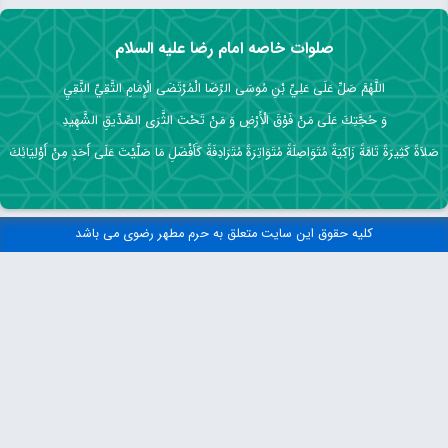
صلوات خاصه امام رضا علیه السلام
اللَّهُمَّ صَلِّ عَلَى عَلِيِّ بْنِ مُوسَى الرِّضَا الْمُرْتَضَى الْإِمَامِ التَّقِيِّ النَّقِيِ
وَ حُجَّتِكَ عَلَى مَنْ فَوْقَ الْأَرْضِ وَ مَنْ تَحْتَ الثَّرَى الصِّدِّيقِ الشَّهِيدِ
صَلاَةً كَثِيرَةً تَامَّةً زَاكِيَةً مُتَوَاصِلَةً مُتَوَاتِرَةً مُتَرَادِفَةً كَأَفْضَلِ مَا صَلَّيْتَ عَلَى أَحَدٍ مِنْ أَوْلِيَائِكَ
کلیه حقوق این سایت متعلق به حرم مطهر رضوی می باشد