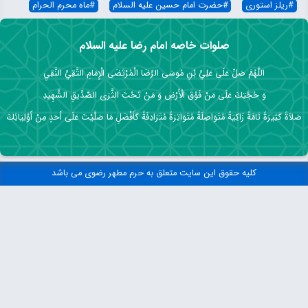
#
ریلز استوری
#
حضرت امام حسین علیه السلام
#
ماه محرم الحرام
صلوات خاصه امام رضا علیه السلام
اللَّهُمَّ صَلِّ عَلَى عَلِيِّ بْنِ مُوسَى الرِّضَا الْمُرْتَضَى الْإِمَامِ التَّقِيِّ النَّقِيِ
وَ حُجَّتِكَ عَلَى مَنْ فَوْقَ الْأَرْضِ وَ مَنْ تَحْتَ الثَّرَى الصِّدِّيقِ الشَّهِيدِ
صَلاَةً كَثِيرَةً تَامَّةً زَاكِيَةً مُتَوَاصِلَةً مُتَوَاتِرَةً مُتَرَادِفَةً كَأَفْضَلِ مَا صَلَّيْتَ عَلَى أَحَدٍ مِنْ أَوْلِيَائِكَ
کلیه حقوق این سایت متعلق به حرم مطهر رضوی می باشد