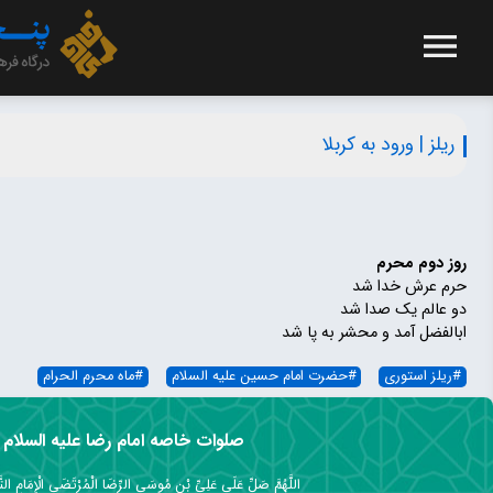
ریلز | ورود به کربلا
روز دوم محرم
حرم عرش خدا شد
دو عالم یک صدا شد
ابالفضل آمد و محشر به پا شد
#
ریلز استوری
#
حضرت امام حسین علیه السلام
#
ماه محرم الحرام
صلوات خاصه امام رضا علیه السلام
اللَّهُمَّ صَلِّ عَلَى عَلِيِّ بْنِ مُوسَى الرِّضَا الْمُرْتَضَى الْإِمَامِ التَّق