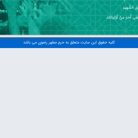
قِ الشَّهِيدِ
 عَلَى أَحَدٍ مِنْ أَوْلِيَائِكَ
کلیه حقوق این سایت متعلق به حرم مطهر رضوی می باشد