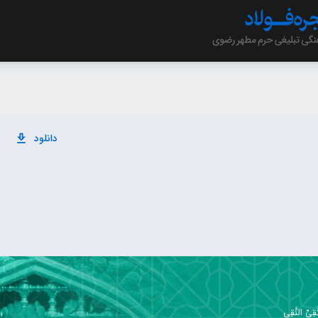
دانلود
ِيِّ النَّقِيِ