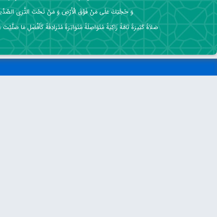
وَ حُجَّتِكَ عَلَى مَنْ فَوْقَ الْأَرْضِ وَ مَنْ تَحْتَ الثَّرَى الصِّدِّي
صَلاَةً كَثِيرَةً تَامَّةً زَاكِيَةً مُتَوَاصِلَةً مُتَوَاتِرَةً مُتَرَادِفَةً كَأَفْضَلِ مَا صَلَّيْتَ