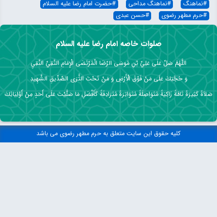
#
نماهنگ
#
نماهنگ مداحی
#
حضرت امام رضا علیه السلام
#
حرم مطهر رضوی
#
حسن عبدی
صلوات خاصه امام رضا علیه السلام
اللَّهُمَّ صَلِّ عَلَى عَلِيِّ بْنِ مُوسَى الرِّضَا الْمُرْتَضَى الْإِمَامِ التَّقِيِّ النَّقِيِ
وَ حُجَّتِكَ عَلَى مَنْ فَوْقَ الْأَرْضِ وَ مَنْ تَحْتَ الثَّرَى الصِّدِّيقِ الشَّهِيدِ
صَلاَةً كَثِيرَةً تَامَّةً زَاكِيَةً مُتَوَاصِلَةً مُتَوَاتِرَةً مُتَرَادِفَةً كَأَفْضَلِ مَا صَلَّيْتَ عَلَى أَحَدٍ مِنْ أَوْلِيَائِكَ
کلیه حقوق این سایت متعلق به حرم مطهر رضوی می باشد