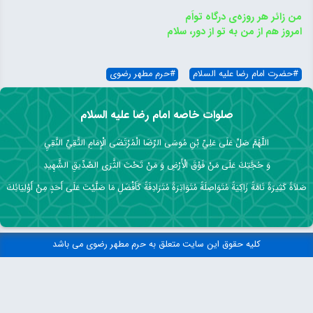
من زائر هر روزه‌ی درگاه تواَم
امروز هم از من به تو از دور، سلام
#
حضرت امام رضا علیه السلام
#
حرم مطهر رضوی
صلوات خاصه امام رضا علیه السلام
اللَّهُمَّ صَلِّ عَلَى عَلِيِّ بْنِ مُوسَى الرِّضَا الْمُرْتَضَى الْإِمَامِ التَّقِيِّ النَّقِيِ
وَ حُجَّتِكَ عَلَى مَنْ فَوْقَ الْأَرْضِ وَ مَنْ تَحْتَ الثَّرَى الصِّدِّيقِ الشَّهِيدِ
صَلاَةً كَثِيرَةً تَامَّةً زَاكِيَةً مُتَوَاصِلَةً مُتَوَاتِرَةً مُتَرَادِفَةً كَأَفْضَلِ مَا صَلَّيْتَ عَلَى أَحَدٍ مِنْ أَوْلِيَائِكَ
کلیه حقوق این سایت متعلق به حرم مطهر رضوی می باشد