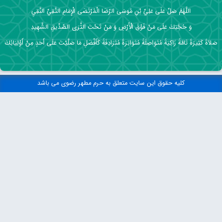
اللَّهُمَّ صَلِّ عَلَى عَلِيِّ بْنِ مُوسَى الرِّضَا الْمُرْتَضَى الْإِمَامِ التَّقِيِّ النَّقِيِ
وَ حُجَّتِكَ عَلَى مَنْ فَوْقَ الْأَرْضِ وَ مَنْ تَحْتَ الثَّرَى الصِّدِّيقِ الشَّهِيدِ
صَلاَةً كَثِيرَةً تَامَّةً زَاكِيَةً مُتَوَاصِلَةً مُتَوَاتِرَةً مُتَرَادِفَةً كَأَفْضَلِ مَا صَلَّيْتَ عَلَى أَحَدٍ مِنْ أَوْلِيَائِكَ
کلیه حقوق این سایت متعلق به حرم مطهر رضوی می باشد