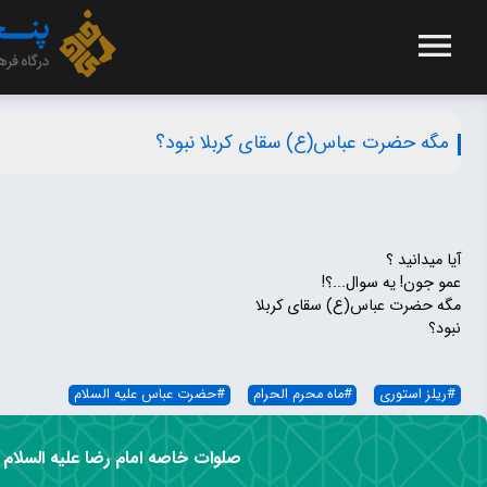
مگه حضرت عباس(ع) سقای کربلا نبود؟
آیا میدانید ؟
عمو جون! یه سوال...؟!
مگه حضرت عباس(ع) سقای کربلا
نبود؟
#
ریلز استوری
#
ماه محرم الحرام
#
حضرت عباس علیه السلام
صلوات خاصه امام رضا علیه السلام