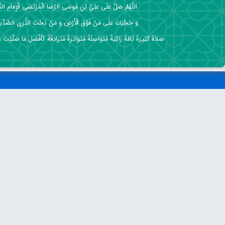
اللَّهُمَّ صَلِّ عَلَى عَلِيِّ بْنِ مُوسَى الرِّضَا الْمُرْتَضَى الْإِمَامِ التَّق
وَ حُجَّتِكَ عَلَى مَنْ فَوْقَ الْأَرْضِ وَ مَنْ تَحْتَ الثَّرَى الصِّدِّي
صَلاَةً كَثِيرَةً تَامَّةً زَاكِيَةً مُتَوَاصِلَةً مُتَوَاتِرَةً مُتَرَادِفَةً كَأَفْضَلِ مَا صَلَّيْتَ