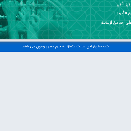
ِيِّ النَّقِيِ
قِ الشَّهِيدِ
 عَلَى أَحَدٍ مِنْ أَوْلِيَائِكَ
کلیه حقوق این سایت متعلق به حرم مطهر رضوی می باشد