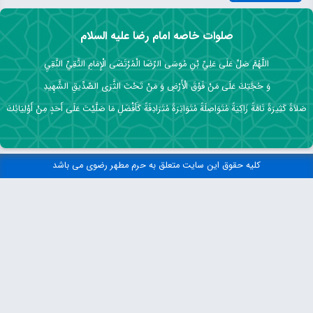
صلوات خاصه امام رضا علیه السلام
اللَّهُمَّ صَلِّ عَلَى عَلِيِّ بْنِ مُوسَى الرِّضَا الْمُرْتَضَى الْإِمَامِ التَّقِيِّ النَّقِيِ
وَ حُجَّتِكَ عَلَى مَنْ فَوْقَ الْأَرْضِ وَ مَنْ تَحْتَ الثَّرَى الصِّدِّيقِ الشَّهِيدِ
صَلاَةً كَثِيرَةً تَامَّةً زَاكِيَةً مُتَوَاصِلَةً مُتَوَاتِرَةً مُتَرَادِفَةً كَأَفْضَلِ مَا صَلَّيْتَ عَلَى أَحَدٍ مِنْ أَوْلِيَائِكَ
کلیه حقوق این سایت متعلق به حرم مطهر رضوی می باشد