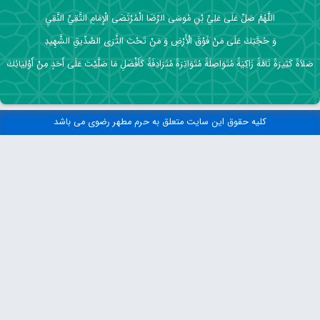
اللَّهُمَّ صَلِّ عَلَى عَلِيِّ بْنِ مُوسَى الرِّضَا الْمُرْتَضَى الْإِمَامِ التَّقِيِّ النَّقِيِ
وَ حُجَّتِكَ عَلَى مَنْ فَوْقَ الْأَرْضِ وَ مَنْ تَحْتَ الثَّرَى الصِّدِّيقِ الشَّهِيدِ
صَلاَةً كَثِيرَةً تَامَّةً زَاكِيَةً مُتَوَاصِلَةً مُتَوَاتِرَةً مُتَرَادِفَةً كَأَفْضَلِ مَا صَلَّيْتَ عَلَى أَحَدٍ مِنْ أَوْلِيَائِكَ
کلیه حقوق این سایت متعلق به حرم مطهر رضوی می باشد