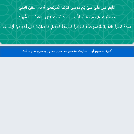
اللَّهُمَّ صَلِّ عَلَى عَلِيِّ بْنِ مُوسَى الرِّضَا الْمُرْتَضَى الْإِمَامِ التَّقِيِّ النَّقِيِ
وَ حُجَّتِكَ عَلَى مَنْ فَوْقَ الْأَرْضِ وَ مَنْ تَحْتَ الثَّرَى الصِّدِّيقِ الشَّهِيدِ
صَلاَةً كَثِيرَةً تَامَّةً زَاكِيَةً مُتَوَاصِلَةً مُتَوَاتِرَةً مُتَرَادِفَةً كَأَفْضَلِ مَا صَلَّيْتَ عَلَى أَحَدٍ مِنْ أَوْلِيَائِكَ
کلیه حقوق این سایت متعلق به حرم مطهر رضوی می باشد