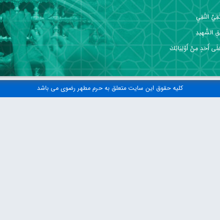
ِيِّ النَّقِيِ
قِ الشَّهِيدِ
 عَلَى أَحَدٍ مِنْ أَوْلِيَائِكَ
کلیه حقوق این سایت متعلق به حرم مطهر رضوی می باشد