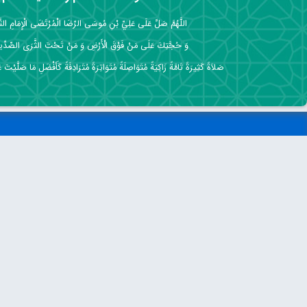
اللَّهُمَّ صَلِّ عَلَى عَلِيِّ بْنِ مُوسَى الرِّضَا الْمُرْتَضَى الْإِمَامِ التَّق
وَ حُجَّتِكَ عَلَى مَنْ فَوْقَ الْأَرْضِ وَ مَنْ تَحْتَ الثَّرَى الصِّدِّي
صَلاَةً كَثِيرَةً تَامَّةً زَاكِيَةً مُتَوَاصِلَةً مُتَوَاتِرَةً مُتَرَادِفَةً كَأَفْضَلِ مَا صَلَّيْتَ