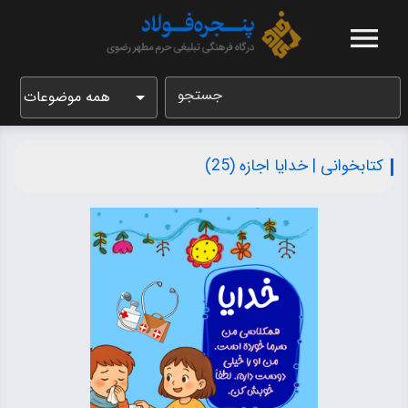
جستجو
همه موضوعات
کتابخوانی | خدایا اجازه (25)