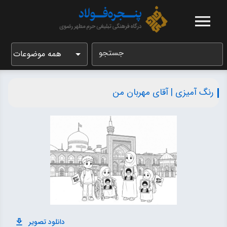
جستجو
همه موضوعات
رنگ آمیزی | آقای مهربان من
دانلود تصویر