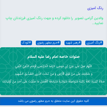
رنگ آمیزی
والدین گرامی تصویر را دانلود کرده و جهت رنگ آمیزی فرزندتان چاپ
نمایید…
#
رنگ آمیزی
#
رهبر شهید
#
حرم مطهر رضوی
#
کودک
صلوات خاصه امام رضا علیه السلام
اللَّهُمَّ صَلِّ عَلَى عَلِيِّ بْنِ مُوسَى الرِّضَا الْمُرْتَضَى الْإِمَامِ التَّقِيِّ النَّقِيِ
وَ حُجَّتِكَ عَلَى مَنْ فَوْقَ الْأَرْضِ وَ مَنْ تَحْتَ الثَّرَى الصِّدِّيقِ الشَّهِيدِ
صَلاَةً كَثِيرَةً تَامَّةً زَاكِيَةً مُتَوَاصِلَةً مُتَوَاتِرَةً مُتَرَادِفَةً كَأَفْضَلِ مَا صَلَّيْتَ عَلَى أَحَدٍ مِنْ أَوْلِيَائِكَ
کلیه حقوق این سایت متعلق به حرم مطهر رضوی می باشد