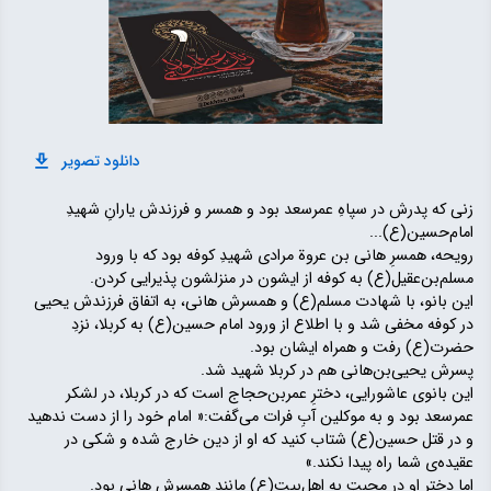
دانلود تصویر
زنی که پدرش در سپاهِ عمرسعد بود و همسر و فرزندش یارانِ شهیدِ
امام‌حسین(ع)...
رویحه، همسرِ هانی بن عروة مرادی شهیدِ کوفه بود که با ورود
مسلم‌بن‌عقیل(ع) به کوفه از ایشون در منزلشون پذیرایی کردن.
این بانو، با شهادت مسلم(ع) و همسرش هانی، به اتفاق فرزندش یحیی
در کوفه مخفی شد و با اطلاع از ورود امام حسین(ع) به کربلا، نزدِ
حضرت(ع) رفت و همراه ایشان بود.
پسرش یحیی‌بن‌هانی هم در کربلا شهید شد.
این بانوی عاشورایی، دخترِ عمر‌بن‌حجاج است که در کربلا، در لشکر
عمر‌سعد بود و به موکلین آبِ فرات می‌گفت:« امام خود را از دست ندهید
و در قتل حسین(ع) شتاب کنید که او از دین خارج شده و شکی در
عقیده‌ی شما راه پیدا نکند.»
اما دخترِ او در محبتِ به اهل‌بیت(ع) مانند همسرش هانی بود.