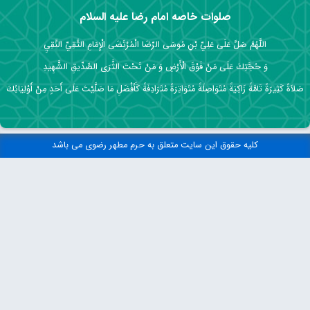
صلوات خاصه امام رضا علیه السلام
اللَّهُمَّ صَلِّ عَلَى عَلِيِّ بْنِ مُوسَى الرِّضَا الْمُرْتَضَى الْإِمَامِ التَّقِيِّ النَّقِيِ
وَ حُجَّتِكَ عَلَى مَنْ فَوْقَ الْأَرْضِ وَ مَنْ تَحْتَ الثَّرَى الصِّدِّيقِ الشَّهِيدِ
صَلاَةً كَثِيرَةً تَامَّةً زَاكِيَةً مُتَوَاصِلَةً مُتَوَاتِرَةً مُتَرَادِفَةً كَأَفْضَلِ مَا صَلَّيْتَ عَلَى أَحَدٍ مِنْ أَوْلِيَائِكَ
کلیه حقوق این سایت متعلق به حرم مطهر رضوی می باشد