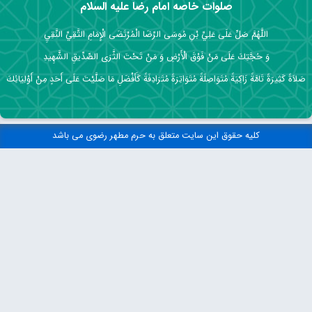
صلوات خاصه امام رضا علیه السلام
اللَّهُمَّ صَلِّ عَلَى عَلِيِّ بْنِ مُوسَى الرِّضَا الْمُرْتَضَى الْإِمَامِ التَّقِيِّ النَّقِيِ
وَ حُجَّتِكَ عَلَى مَنْ فَوْقَ الْأَرْضِ وَ مَنْ تَحْتَ الثَّرَى الصِّدِّيقِ الشَّهِيدِ
صَلاَةً كَثِيرَةً تَامَّةً زَاكِيَةً مُتَوَاصِلَةً مُتَوَاتِرَةً مُتَرَادِفَةً كَأَفْضَلِ مَا صَلَّيْتَ عَلَى أَحَدٍ مِنْ أَوْلِيَائِكَ
کلیه حقوق این سایت متعلق به حرم مطهر رضوی می باشد