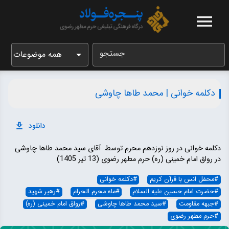
جستجو
همه موضوعات
دکلمه خوانی | محمد طاها چاوشی
دانلود
دکلمه خوانی در روز نوزدهم محرم توسط آقای سید محمد طاها چاوشی
در رواق امام خمینی (ره) حرم مطهر رضوی (13 تیر 1405)
#
محفل انس با قرآن کریم
#
دکلمه خوانی
#
حضرت امام حسین علیه السلام
#
ماه محرم الحرام
#
رهبر شهید
#
جبهه مقاومت
#
سید محمد طاها چاوشی
#
رواق امام خمینی (ره)
#
حرم مطهر رضوی