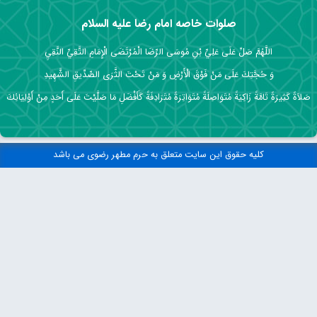
صلوات خاصه امام رضا علیه السلام
اللَّهُمَّ صَلِّ عَلَى عَلِيِّ بْنِ مُوسَى الرِّضَا الْمُرْتَضَى الْإِمَامِ التَّقِيِّ النَّقِيِ
وَ حُجَّتِكَ عَلَى مَنْ فَوْقَ الْأَرْضِ وَ مَنْ تَحْتَ الثَّرَى الصِّدِّيقِ الشَّهِيدِ
صَلاَةً كَثِيرَةً تَامَّةً زَاكِيَةً مُتَوَاصِلَةً مُتَوَاتِرَةً مُتَرَادِفَةً كَأَفْضَلِ مَا صَلَّيْتَ عَلَى أَحَدٍ مِنْ أَوْلِيَائِكَ
کلیه حقوق این سایت متعلق به حرم مطهر رضوی می باشد