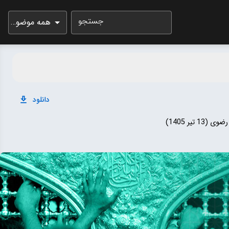
جستجو
همه موضوعات
دانلود
یر 1405)