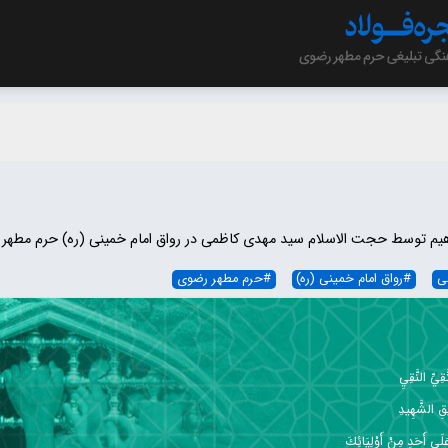
یم توسط حجت الاسلام سید مهدی کاظمی در رواق امام خمینی (ره) حرم مطهر رضوی (13 ت
ی
#
رواق امام خمینی (ره)
#
حرم مطهر رضوی
ِيِّ النَّقِيِ
قِ الشَّهِيدِ
 عَلَى أَحَدٍ مِنْ أَوْلِيَائِكَ