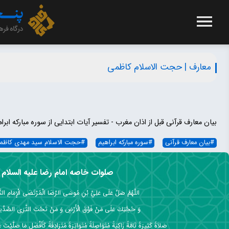
معارف | حجت الاسلام کاظمی
بیان معارف قرآنی قبل از اذان مغرب - تفسیر آیات ابتدایی از سوره مبارکه ابراه
#
بیان معارف قرآنی
#
سوره مبارکه ابراهیم
#
حجت الاسلام سید مهدی کاظم
صلوات خاصه امام رضا علیه السلام
اللَّهُمَّ صَلِّ عَلَى عَلِيِّ بْنِ مُوسَى الرِّضَا الْمُرْتَضَى الْإِمَامِ التَّق
وَ حُجَّتِكَ عَلَى مَنْ فَوْقَ الْأَرْضِ وَ مَنْ تَحْتَ الثَّرَى الصِّدِّي
صَلاَةً كَثِيرَةً تَامَّةً زَاكِيَةً مُتَوَاصِلَةً مُتَوَاتِرَةً مُتَرَادِفَةً كَأَفْضَلِ مَا صَلَّيْتَ