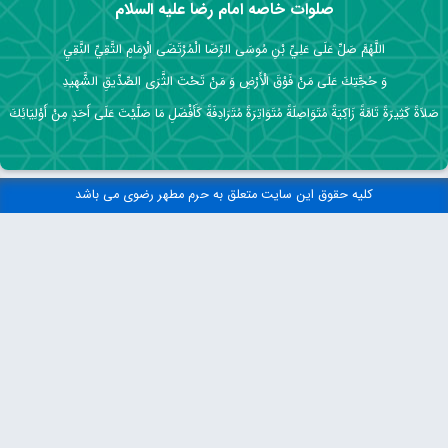
صلوات خاصه امام رضا علیه السلام
اللَّهُمَّ صَلِّ عَلَى عَلِيِّ بْنِ مُوسَى الرِّضَا الْمُرْتَضَى الْإِمَامِ التَّقِيِّ النَّقِيِ
وَ حُجَّتِكَ عَلَى مَنْ فَوْقَ الْأَرْضِ وَ مَنْ تَحْتَ الثَّرَى الصِّدِّيقِ الشَّهِيدِ
صَلاَةً كَثِيرَةً تَامَّةً زَاكِيَةً مُتَوَاصِلَةً مُتَوَاتِرَةً مُتَرَادِفَةً كَأَفْضَلِ مَا صَلَّيْتَ عَلَى أَحَدٍ مِنْ أَوْلِيَائِكَ
کلیه حقوق این سایت متعلق به حرم مطهر رضوی می باشد