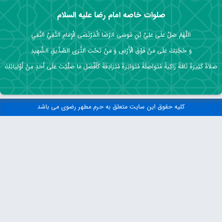
صلوات خاصه امام رضا علیه السلام
اللَّهُمَّ صَلِّ عَلَى عَلِيِّ بْنِ مُوسَى الرِّضَا الْمُرْتَضَى الْإِمَامِ التَّقِيِّ النَّقِيِ
وَ حُجَّتِكَ عَلَى مَنْ فَوْقَ الْأَرْضِ وَ مَنْ تَحْتَ الثَّرَى الصِّدِّيقِ الشَّهِيدِ
صَلاَةً كَثِيرَةً تَامَّةً زَاكِيَةً مُتَوَاصِلَةً مُتَوَاتِرَةً مُتَرَادِفَةً كَأَفْضَلِ مَا صَلَّيْتَ عَلَى أَحَدٍ مِنْ أَوْلِيَائِكَ
کلیه حقوق این سایت متعلق به حرم مطهر رضوی می باشد