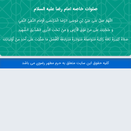
صلوات خاصه امام رضا علیه السلام
اللَّهُمَّ صَلِّ عَلَى عَلِيِّ بْنِ مُوسَى الرِّضَا الْمُرْتَضَى الْإِمَامِ التَّقِيِّ النَّقِيِ
وَ حُجَّتِكَ عَلَى مَنْ فَوْقَ الْأَرْضِ وَ مَنْ تَحْتَ الثَّرَى الصِّدِّيقِ الشَّهِيدِ
صَلاَةً كَثِيرَةً تَامَّةً زَاكِيَةً مُتَوَاصِلَةً مُتَوَاتِرَةً مُتَرَادِفَةً كَأَفْضَلِ مَا صَلَّيْتَ عَلَى أَحَدٍ مِنْ أَوْلِيَائِكَ
کلیه حقوق این سایت متعلق به حرم مطهر رضوی می باشد